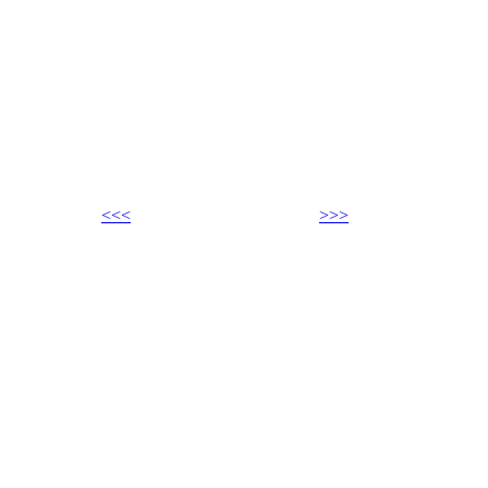
<<<
>>>